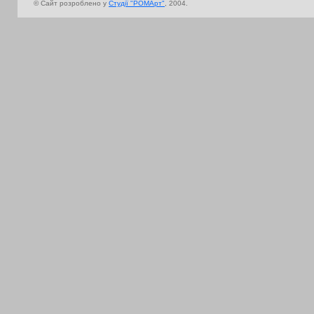
© Сайт розроблено у
Cтудії "РОМАрт"
, 2004.