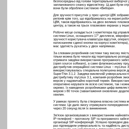
безпосередньо від голови територіальної виборчої 
запланованого сеансу відеозв’язку. Ці дані були отр
вони були оброблені системою «Вибори».
Для зручності присутніх у прес-центрі ЦВК зображе
регіонів крім того, що відображалось на екрані робо
ЦВК, також відображалось на двох великих плазмов
центру, а також на трьох плазмових екранах у інш
Робоче місце складається з комп’ютера під управл
системи Linux, оснащеного 17” дисплеєм, мікрофо
зручності користувача клавіатура відсутня, опера
натисканням єдиної кнопки на корпусі комп’ютера),
має здатність рухатись у двох напрямках.
За словами розробників системи таку високу якість 
тільки можна було чекати від територіально розпод
отримати завдяки використанню програмного забез
(open source software), а саме флагманському прод
дистрибутив операційної системи Linux – myLinux 3
використовувалась спеціальна полегшена версія д
SuperThin 3.1.2. Завдяки виключній універсальності
дистрибутиву myLinux 3.1, компанія-розробник змо
версію у надзвичайно короткий термін. Використан
оперативно керувати як всією системою, так і кож
окремо. Із наведених розробниками цифр виявляєт
мережі з 80 точок (завантаження оновлених додатк
хвилин.
У рамках проекту була створена власна система м
системи. Це дало змогу отримувати попередження п
через 20 секунд після їх виникнення.
Зв’язок організовувався з використанням найновітн
IP-телефонії – протоколу SIP та програмного забез
організації SIP-конференцій. Успішно проведені дв
раз підтвердили універсальність та надійність дист