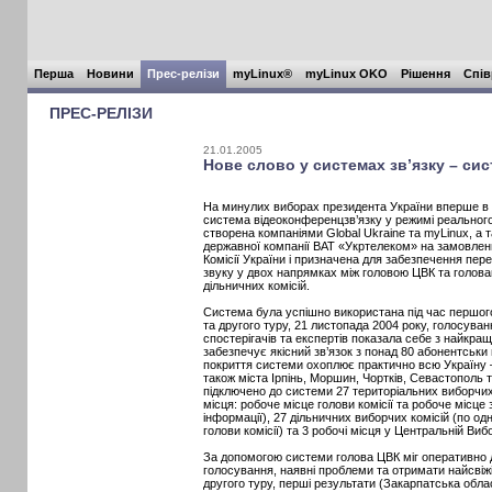
Перша
Новини
Прес-релізи
myLinux®
myLinux OKO
Рішення
Спів
ПРЕС-РЕЛІЗИ
21.01.2005
Нове слово у системах зв’язку – сис
На минулих виборах президента України вперше в 
система відеоконференцзв’язку у режимі реальног
створена компаніями Global Ukraine та myLinux, а 
державної компанії ВАТ «Укртелеком» на замовлен
Комісії України і призначена для забезпечення пер
звуку у двох напрямках між головою ЦВК та голова
дільничних комісій.
Система була успішно використана під час першого
та другого туру, 21 листопада 2004 року, голосуванн
спостерігачів та експертів показала себе з найкра
забезпечує якісний зв’язок з понад 80 абонентськи
покриття системи охоплює практично всю Україну – 
також міста Ірпінь, Моршин, Чортків, Севастополь 
підключено до системи 27 територіальних виборчих 
місця: робоче місце голови комісії та робоче місце 
інформації), 27 дільничних виборчих комісій (по о
голови комісії) та 3 робочі місця у Центральній Вибо
За допомогою системи голова ЦВК міг оперативно д
голосування, наявні проблеми та отримати найсвіжіш
другого туру, перші результати (Закарпатська обла