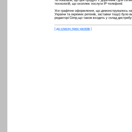
та показали, що цей продукт є доречним і для сегм
технологій, що охоплює послуги IP-телефонії.
Усе графічне оформлення, що демонструвалось на
України та окремих регіонів, заставки тощо) було 
редакторі Gimp,що також входить у склад дистрибу
[ до списку прес-релізів ]